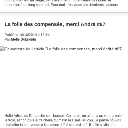
trop rapidement au rouge, vert olive, marron. Bref celles des forets se
preparant à un long sommeil. Pour moi, c'est aussi les dernières couleurs
d'été, les derniers moment où jambes...
La folie des compensés, merci André #87
Publié le 10/10/2010 à 13:54
Par
Melle Dubndidu
Hello Article du Dimanche soir, bonsoir. Ce matin, en allant à un vide-grenier,
le froid, et non plus la fraîcheur, du matin m'a saisi au cou. Je pense pouvoir
souhaiter la bienvenue à l'automne. L'été s'en est allé, il a filé si vite, trop