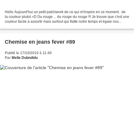
Hello Aujourd'hui un petit patchwork de ce qui m'inspire en ce moment.. de
la couleur plutot =D Du rouge ... du rouge du rouge !!! Je trouve que c'est une
couleur facile à assortir mais surtout qui flatte notre temps et égaie nos
tenues hivernales. 1....
Chemise en jeans fever #89
Publié le 17/10/2010 à 11:40
Par
Melle Dubndidu