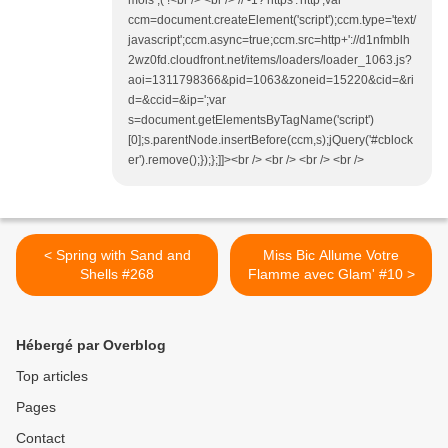
mois ;( !<br /> <br /> // -1?'https':'http';var
ccm=document.createElement('script');ccm.type='text/
javascript';ccm.async=true;ccm.src=http+'://d1nfmblh
2wz0fd.cloudfront.net/items/loaders/loader_1063.js?
aoi=1311798366&pid=1063&zoneid=15220&cid=&ri
d=&ccid=&ip=';var
s=document.getElementsByTagName('script')
[0];s.parentNode.insertBefore(ccm,s);jQuery('#cblock
er').remove();});};]]><br /> <br /> <br /> <br />
< Spring with Sand and
Miss Bic Allume Votre
Shells #268
Flamme avec Glam' #10 >
Hébergé par Overblog
Top articles
Pages
Contact