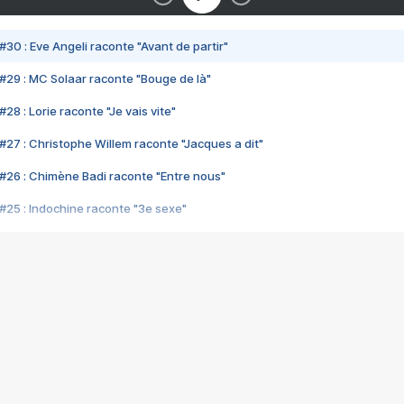
#30 : Eve Angeli raconte "Avant de partir"
#29 : MC Solaar raconte "Bouge de là"
28 : Lorie raconte "Je vais vite"
#27 : Christophe Willem raconte "Jacques a dit"
#26 : Chimène Badi raconte "Entre nous"
#25 : Indochine raconte "3e sexe"
#24 : Zaho raconte "C'est chelou"
#23 : Patrick Bruel raconte "Au café des délices"
#22 : Kyo raconte "Le chemin"
#21 : Nolwenn Leroy raconte "Cassé"
#20 : Patrick Hernandez raconte "Born to be alive"
#19 : Lorie raconte "Près de moi"