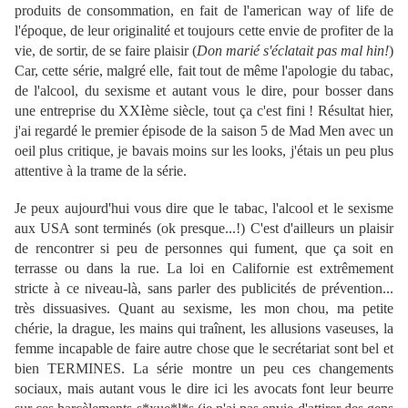
produits de consommation, en fait de l'american way of life de
l'époque, de leur originalité et toujours cette envie de profiter de la
vie, de sortir, de se faire plaisir (
Don marié s'éclatait pas mal hin!
)
Car, cette série, malgré elle, fait tout de même l'apologie du tabac,
de l'alcool, du sexisme et autant vous le dire, pour bosser dans
une entreprise du XXIème siècle, tout ça c'est fini ! Résultat hier,
j'ai regardé le premier épisode de la saison 5 de Mad Men avec un
oeil plus critique, je bavais moins sur les looks, j'étais un peu plus
attentive à la trame de la série.
Je peux aujourd'hui vous dire que le tabac, l'alcool et le sexisme
aux USA sont terminés (ok presque...!) C'est d'ailleurs un plaisir
de rencontrer si peu de personnes qui fument, que ça soit en
terrasse ou dans la rue. La loi en Californie est extrêmement
stricte à ce niveau-là, sans parler des publicités de prévention...
très dissuasives. Quant au sexisme, les mon chou, ma petite
chérie, la drague, les mains qui traînent, les allusions vaseuses, la
femme incapable de faire autre chose que le secrétariat sont bel et
bien TERMINES. La série montre un peu ces changements
sociaux, mais autant vous le dire ici les avocats font leur beurre