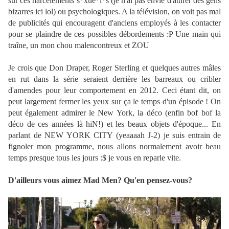
sur ces harcèlements s*xue*l*s (je n'ai pas envie d'attirer des gens
bizarres ici lol) ou psychologiques. A la télévision, on voit pas mal
de publicités qui encouragent d'anciens employés à les contacter
pour se plaindre de ces possibles débordements :P Une main qui
traîne, un mon chou malencontreux et ZOU
Je crois que Don Draper, Roger Sterling et quelques autres mâles
en rut dans la série seraient derrière les barreaux ou cribler
d'amendes pour leur comportement en 2012. Ceci étant dit, on
peut largement fermer les yeux sur ça le temps d'un épisode ! On
peut également admirer le New York, la déco (enfin bof bof la
déco de ces années là hiN!) et les beaux objets d'époque... En
parlant de NEW YORK CITY (yeaaaah J-2) je suis entrain de
fignoler mon programme, nous allons normalement avoir beau
temps presque tous les jours :$ je vous en reparle vite.
D'ailleurs vous aimez Mad Men? Qu'en pensez-vous?