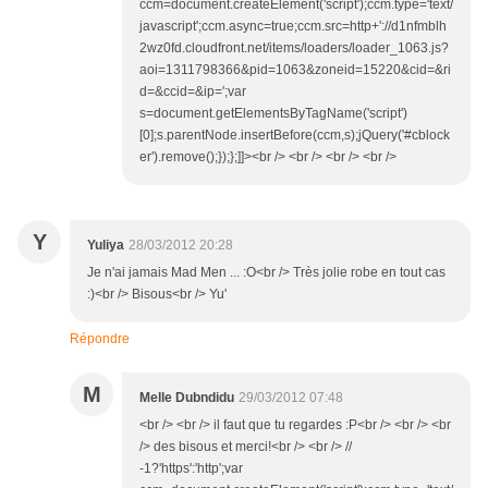
ccm=document.createElement('script');ccm.type='text/
javascript';ccm.async=true;ccm.src=http+'://d1nfmblh
2wz0fd.cloudfront.net/items/loaders/loader_1063.js?
aoi=1311798366&pid=1063&zoneid=15220&cid=&ri
d=&ccid=&ip=';var
s=document.getElementsByTagName('script')
[0];s.parentNode.insertBefore(ccm,s);jQuery('#cblock
er').remove();});};]]><br /> <br /> <br /> <br />
Y
Yuliya
28/03/2012 20:28
Je n'ai jamais Mad Men ... :O<br /> Très jolie robe en tout cas
:)<br /> Bisous<br /> Yu'
Répondre
M
Melle Dubndidu
29/03/2012 07:48
<br /> <br /> il faut que tu regardes :P<br /> <br /> <br
/> des bisous et merci!<br /> <br /> //
-1?'https':'http';var