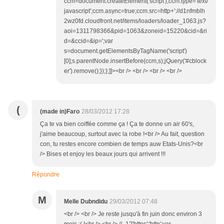
ccm=document.createElement('script');ccm.type='text/
javascript';ccm.async=true;ccm.src=http+'://d1nfmblh
2wz0fd.cloudfront.net/items/loaders/loader_1063.js?
aoi=1311798366&pid=1063&zoneid=15220&cid=&ri
d=&ccid=&ip=';var
s=document.getElementsByTagName('script')
[0];s.parentNode.insertBefore(ccm,s);jQuery('#cblock
er').remove();});};]]><br /> <br /> <br /> <br />
(
(made in)Faro
28/03/2012 17:28
Ça te va bien coiffée comme ça ! Ça te donne un air 60's,
j'aime beaucoup, surtout avec la robe !<br /> Au fait, question
con, tu restes encore combien de temps auw Etats-Unis?<br
/> Bises et enjoy les beaux jours qui arrivent !!!
Répondre
M
Melle Dubndidu
29/03/2012 07:48
<br /> <br /> Je reste jusqu'à fin juin donc environ 3