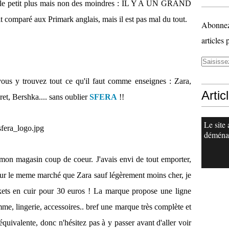
r.. le petit plus mais non des moindres : IL Y A UN GRAND
comparé aux Primark anglais, mais il est pas mal du tout.
Abonnez-
articles 
vous y trouvez tout ce qu'il faut comme enseignes : Zara,
Artic
 Bershka.... sans oublier
SFERA
!!
Le site 
déména
 mon magasin coup de coeur. J'avais envi de tout emporter,
 sur le meme marché que Zara sauf légèrement moins cher, je
skets en cuir pour 30 euros ! La marque propose une ligne
me, lingerie, accessoires.. bref une marque très complète et
quivalente, donc n'hésitez pas à y passer avant d'aller voir