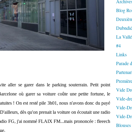
Archives
Blog Ro
Deuxièm
Dubndid
La Vallé
#4
Links
Parade 
Partenar
Premièr
te aller se garer dans le parking souterrain. Petit point
Vide Dr
rcelone où garer sa voiture coûte une petite fortune, le
Vide-dre
tuites ! On est resté pile 3h01, nous n'avons donc du payé
Vide-Dre
l. D'ailleurs, dès qu'on prenait la voiture on écoutait une radio
Vide-Dre
adio FG, j'ai nommé FLAIX FM...mais prononcée : fleeech
Blouses
ue.