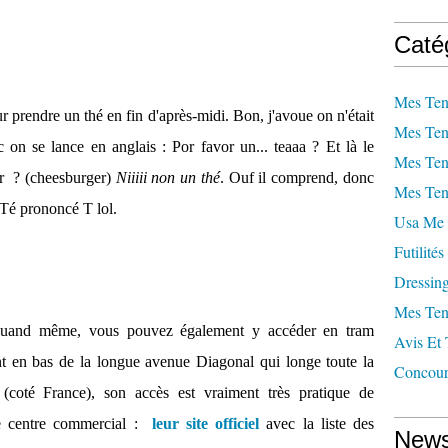
Caté
Mes Ten
 prendre un thé en fin d'après-midi. Bon, j'avoue on n'était
Mes Ten
c on se lance en anglais : Por favor un... teaaa ? Et là le
Mes Ten
r ? (cheesburger)
Niiiii non un thé
. Ouf il comprend, donc
Mes Ten
t Té prononcé T lol.
Usa Me 
Futilités
Dressin
Mes Ten
 quand même, vous pouvez également y accéder en tram
Avis Et 
nt en bas de la longue avenue Diagonal qui longe toute la
Concour
e (coté France), son accès est vraiment très pratique de
ce centre commercial :
leur site officiel
avec la liste des
News