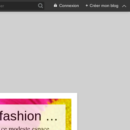
Connexion
+
Créer mon blog
...: M'elle Dubndidu :.. An online fashion blog by Anne
r ce modeste espace.