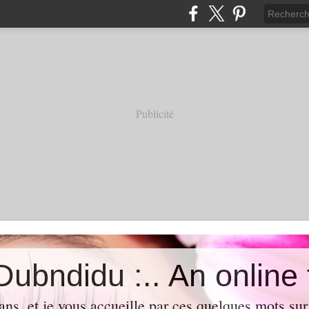
Publicité
ans, et je vous accueille par ces quelques mots su