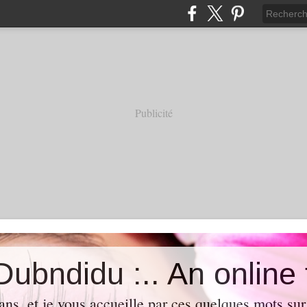
Publicité
ans, et je vous accueille par ces quelques mots su