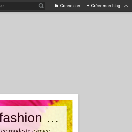
Connexion
+
Créer mon blog
...: M'elle Dubndidu :.. An online fashion blog by Anne
r ce modeste espace.