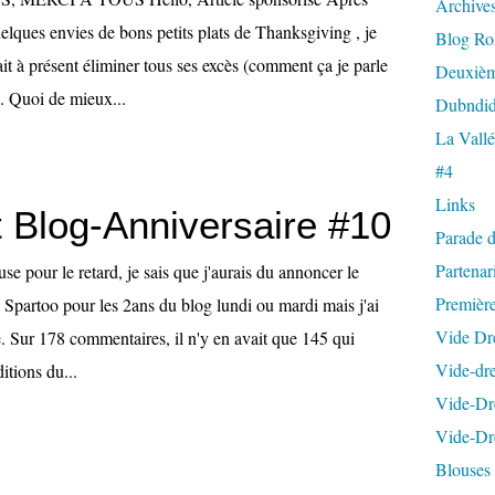
Archives
elques envies de bons petits plats de Thanksgiving , je
Blog Ro
lait à présent éliminer tous ses excès (comment ça je parle
Deuxièm
). Quoi de mieux...
Dubndid
La Vallé
#4
Links
t Blog-Anniversaire #10
Parade 
Partenar
se pour le retard, je sais que j'aurais du annoncer le
Premièr
 Spartoo pour les 2ans du blog lundi ou mardi mais j'ai
Vide Dr
. Sur 178 commentaires, il n'y en avait que 145 qui
Vide-dre
itions du...
Vide-Dre
Vide-Dre
Blouses