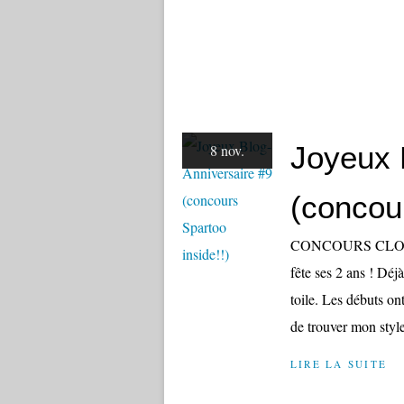
Joyeux 
8 nov.
(concour
CONCOURS CLOS, M
fête ses 2 ans ! Déj
toile. Les débuts on
de trouver mon style
LIRE LA SUITE