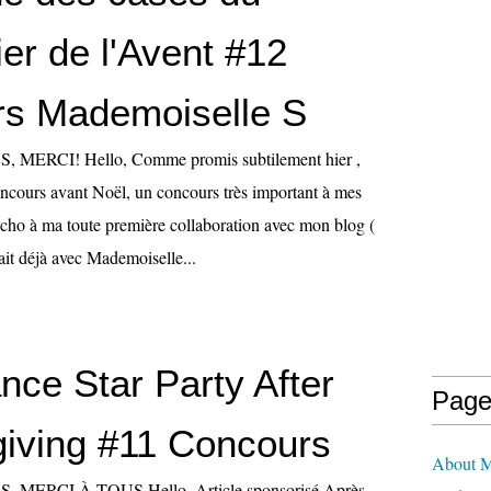
er de l'Avent #12
s Mademoiselle S
ERCI! Hello, Comme promis subtilement hier ,
ncours avant Noël, un concours très important à mes
 écho à ma toute première collaboration avec mon blog (
tait déjà avec Mademoiselle...
nce Star Party After
Page
iving #11 Concours
About M
ERCI À TOUS Hello, Article sponsorisé Après