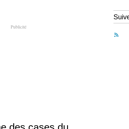
Suiv
Publicité
e des cases du