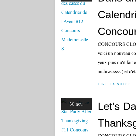
Calendri
Concour
CONCOURS CLOS, M
voici un nouveau co
yeux puis qu'il fait
archivesssss ) et c'é
LIRE LA SUITE
Let's Da
30 nov.
Thanksg
CONCOURS CLOS, M