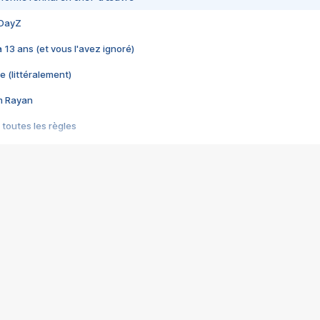
 DayZ
 a 13 ans (et vous l'avez ignoré)
e (littéralement)
im Rayan
 toutes les règles
s les jeux vidéo
us choquant de Rockstar ? - Le scandale BULLY
e plus moche de Steam
du RÊVE tourne au CAUCHEMAR
pendant 8 heures
it… à tort
umiliés par un jeu vidéo