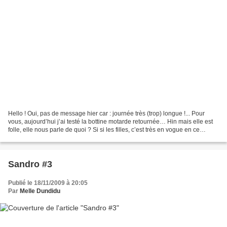
Hello ! Oui, pas de message hier car : journée très (trop) longue !... Pour
vous, aujourd’hui j’ai testé la bottine motarde retournée… Hin mais elle est
folle, elle nous parle de quoi ? Si si les filles, c’est très en vogue en ce
moment de retourner notre...
Sandro #3
Publié le 18/11/2009 à 20:05
Par
Melle Dundidu