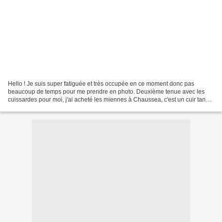
Hello ! Je suis super fatiguée et très occupée en ce moment donc pas
beaucoup de temps pour me prendre en photo. Deuxième tenue avec les
cuissardes pour moi, j'ai acheté les miennes à Chaussea, c'est un cuir tanné
pas brillant, si vous voyez ce que je...