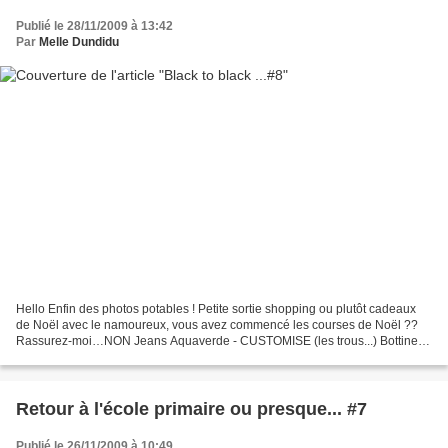
Publié le 28/11/2009 à 13:42
Par
Melle Dundidu
Hello Enfin des photos potables ! Petite sortie shopping ou plutôt cadeaux
de Noël avec le namoureux, vous avez commencé les courses de Noël ??
Rassurez-moi…NON Jeans Aquaverde - CUSTOMISE (les trous...) Bottines -
Leclerc Ceinture - Polo RL Gilet - les...
Retour à l'école primaire ou presque... #7
Publié le 26/11/2009 à 10:49