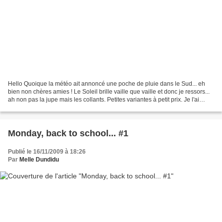
Hello Quoique la météo ait annoncé une poche de pluie dans le Sud... eh
bien non chères amies ! Le Soleil brille vaille que vaille et donc je ressors...
ah non pas la jupe mais les collants. Petites variantes à petit prix. Je l'ai
shoppé (avec moman)...
Monday, back to school... #1
Publié le 16/11/2009 à 18:26
Par
Melle Dundidu