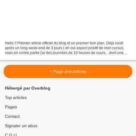
Hello !! Premier article officiel du blog et un premier bon plan. Déjà lundi
après un long week-end de 3 jours ( eh oui aspect positif de mon cursus,
mais en contre partie j'ai des journées de 10 heures de cours... dont une
demain). J'espère que vous...
< Page précédente
Hébergé par Overblog
Top articles
Pages
Contact
Signaler un abus
C.G.U.