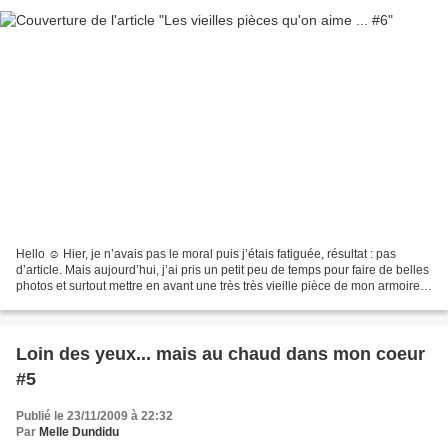
Hello ☺ Hier, je n’avais pas le moral puis j’étais fatiguée, résultat : pas
d’article. Mais aujourd’hui, j’ai pris un petit peu de temps pour faire de belles
photos et surtout mettre en avant une très très vieille pièce de mon armoire :
Cette robe noire…...
Loin des yeux... mais au chaud dans mon coeur
#5
Publié le 23/11/2009 à 22:32
Par
Melle Dundidu