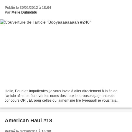
Publié le 30/01/2012 à 18:04
Par
Melle Dubndidu
Hello, Pour les impatientes, je vous invite à aller directement à la fin de
l'article afin de découvrir les noms des deux heureuses gagnantes du
concours OPI . Et, pour celles qui aiment me lire (yeeaaah je vous fais
culpabiliser les impatientes na),...
American Haul #18
Publié le 07/09/2011 à 16:08