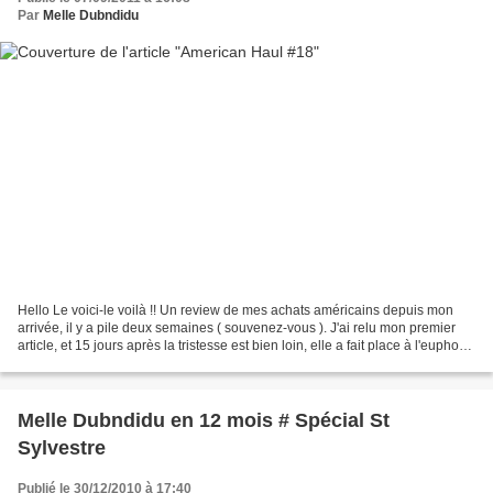
Par
Melle Dubndidu
Hello Le voici-le voilà !! Un review de mes achats américains depuis mon
arrivée, il y a pile deux semaines ( souvenez-vous ). J'ai relu mon premier
article, et 15 jours après la tristesse est bien loin, elle a fait place à l'euphorie
et l'excitation...
Melle Dubndidu en 12 mois # Spécial St
Sylvestre
Publié le 30/12/2010 à 17:40