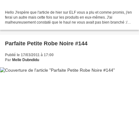
Hello J'espère que l'article de hier sur ELF vous a plu et comme promis, j'en
ferai un autre mais cette fois sur les produits en eux-mêmes. J'ai
malheureusement constaté que le haul ne vous avait pas bien branché :/
Donc je ne sais pas si je renouvellerai...
Parfaite Petite Robe Noire #144
Publié le 17/03/2011 à 17:00
Par
Melle Dubndidu