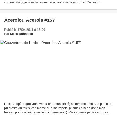
commande ;), je vous la laisse découvrir comme moi, hier. Oui, mon
namoureux m'a fait une petite surprise,...
Acerolou Acerola #157
Publié le 17/04/2011 à 15:00
Par
Melle Dubndidu
Hello J'espère que votre week-end (ensoleillé) se termine bien. J'ai pas bien
pu profité du mien, car, même si je me répète, je suis coincée dans mon
bureau pour cause de révisions intensives :(. Mais comme je ne veux pas
négliger le blog, hier j'ai pris...