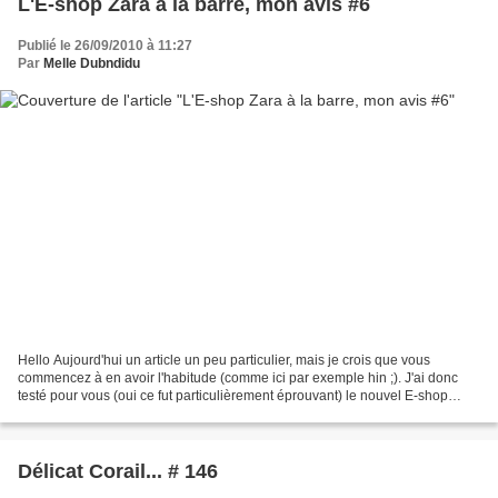
L'E-shop Zara à la barre, mon avis #6
Publié le 26/09/2010 à 11:27
Par
Melle Dubndidu
Hello Aujourd'hui un article un peu particulier, mais je crois que vous
commencez à en avoir l'habitude (comme ici par exemple hin ;). J'ai donc
testé pour vous (oui ce fut particulièrement éprouvant) le nouvel E-shop
Zara. Bon je ne vais pas vous refaire...
Délicat Corail... # 146