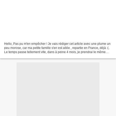
Hello, Pas pu m'en empêcher ! Je vais rédiger cet article avec une plume un
peu morose, car ma petite famille s'en est allée , repartie en France, déjà :(.
Le temps passe tellement vite, dans à peine 4 mois, je prendrai le même
chemin: QUATRE MOIS. Je...