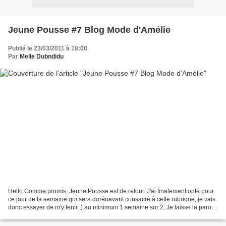
Jeune Pousse #7 Blog Mode d'Amélie
Publié le 23/03/2011 à 18:00
Par
Melle Dubndidu
Hello Comme promis, Jeune Pousse est de retour. J'ai finalement opté pour
ce jour de la semaine qui sera dorénavant consacré à cette rubrique, je vais
donc essayer de m'y tenir ;) au minimum 1 semaine sur 2. Je laisse la parole
à Amélie, vous pouvez visiter...