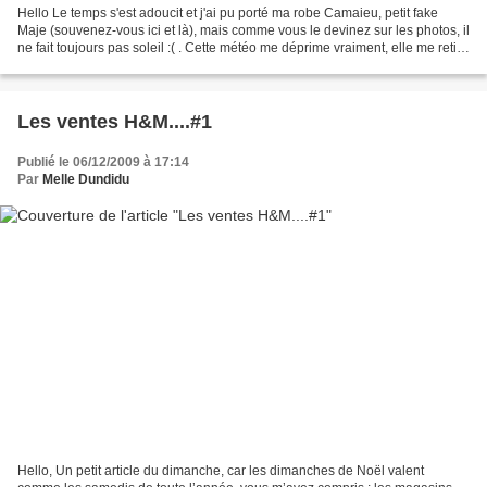
Hello Le temps s'est adoucit et j'ai pu porté ma robe Camaieu, petit fake
Maje (souvenez-vous ici et là), mais comme vous le devinez sur les photos, il
ne fait toujours pas soleil :( . Cette météo me déprime vraiment, elle me retire
toute envie de sortir....
Les ventes H&M....#1
Publié le 06/12/2009 à 17:14
Par
Melle Dundidu
Hello, Un petit article du dimanche, car les dimanches de Noël valent