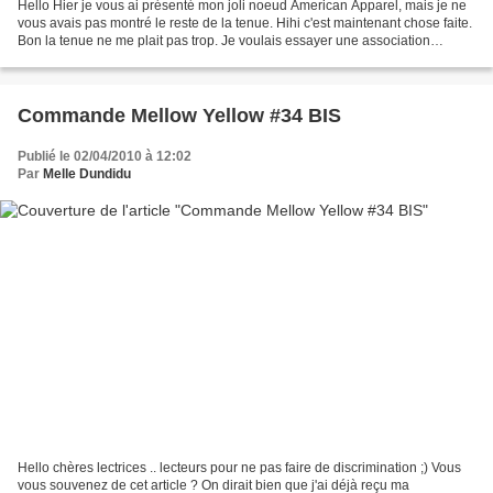
Hello Hier je vous ai présenté mon joli noeud American Apparel, mais je ne
vous avais pas montré le reste de la tenue. Hihi c'est maintenant chose faite.
Bon la tenue ne me plait pas trop. Je voulais essayer une association
particulière le jeans-jeans....
Commande Mellow Yellow #34 BIS
Publié le 02/04/2010 à 12:02
Par
Melle Dundidu
Hello chères lectrices .. lecteurs pour ne pas faire de discrimination ;) Vous
vous souvenez de cet article ? On dirait bien que j'ai déjà reçu ma