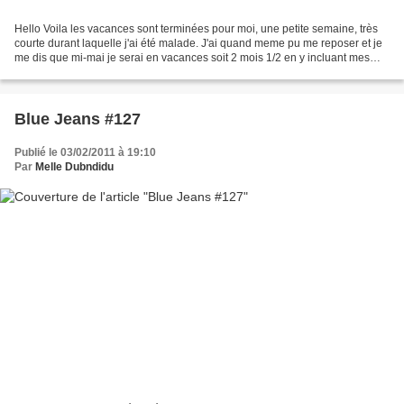
Hello Voila les vacances sont terminées pour moi, une petite semaine, très
courte durant laquelle j'ai été malade. J'ai quand meme pu me reposer et je
me dis que mi-mai je serai en vacances soit 2 mois 1/2 en y incluant mes
périodes de revision AHEM....
Blue Jeans #127
Publié le 03/02/2011 à 19:10
Par
Melle Dubndidu