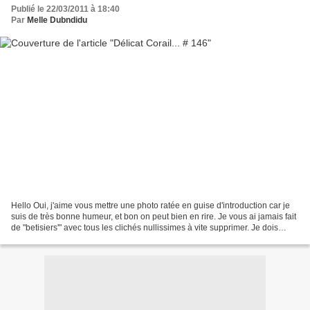
Publié le 22/03/2011 à 18:40
Par
Melle Dubndidu
Hello Oui, j'aime vous mettre une photo ratée en guise d'introduction car je
suis de très bonne humeur, et bon on peut bien en rire. Je vous ai jamais fait
de "betisiers'" avec tous les clichés nullissimes à vite supprimer. Je dois
avouer, je ne les conserve...