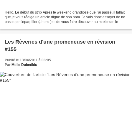
Hello, Le début du strip Après le weekend grandiose que j'ai passé, il fallait
que je vous rédige un article digne de son nom. Je vais donc essayer de ne
pas trop m'éparpiller (ahem..) et de vous faire découvrir au maximum le
Vegas que j'ai eu le plaisir...
Les Rêveries d'une promeneuse en révision
#155
Publié le 13/04/2011 à 08:05
Par
Melle Dubndidu