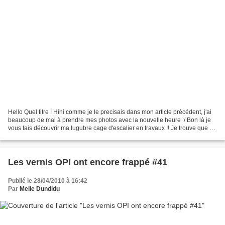
Hello Quel titre ! Hihi comme je le precisais dans mon article précédent, j'ai
beaucoup de mal à prendre mes photos avec la nouvelle heure :/ Bon là je
vous fais découvrir ma lugubre cage d'escalier en travaux !! Je trouve que ca
contraste un peu avec...
Les vernis OPI ont encore frappé #41
Publié le 28/04/2010 à 16:42
Par
Melle Dundidu