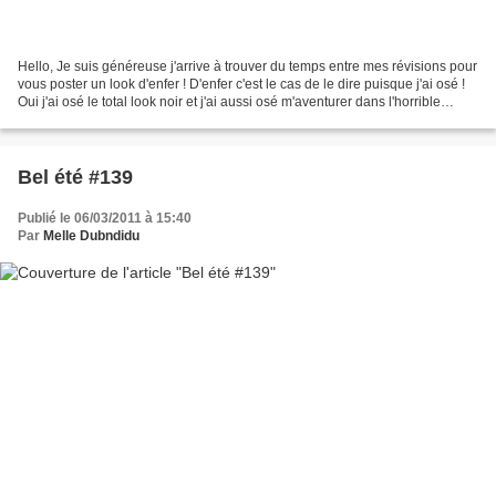
Hello, Je suis généreuse j'arrive à trouver du temps entre mes révisions pour
vous poster un look d'enfer ! D'enfer c'est le cas de le dire puisque j'ai osé !
Oui j'ai osé le total look noir et j'ai aussi osé m'aventurer dans l'horrible
tempete qui secoue...
Bel été #139
Publié le 06/03/2011 à 15:40
Par
Melle Dubndidu