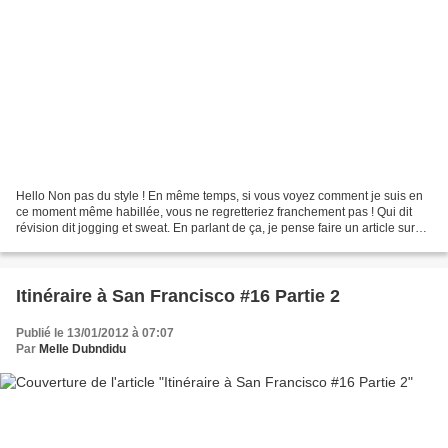
Hello Non pas du style ! En même temps, si vous voyez comment je suis en
ce moment même habillée, vous ne regretteriez franchement pas ! Qui dit
révision dit jogging et sweat. En parlant de ça, je pense faire un article sur
nos tenues cosy...enfin pour...
Itinéraire à San Francisco #16 Partie 2
Publié le 13/01/2012 à 07:07
Par
Melle Dubndidu