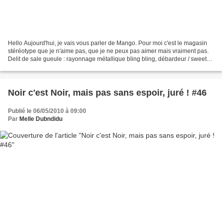
Hello Aujourd'hui, je vais vous parler de Mango. Pour moi c'est le magasin
stéréotype que je n'aime pas, que je ne peux pas aimer mais vraiment pas.
Delit de sale gueule : rayonnage métallique bling bling, débardeur / sweet
siglés MANGO portés par des...
Noir c'est Noir, mais pas sans espoir, juré ! #46
Publié le 06/05/2010 à 09:00
Par
Melle Dubndidu