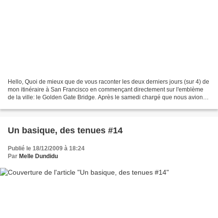
Hello, Quoi de mieux que de vous raconter les deux derniers jours (sur 4) de
mon itinéraire à San Francisco en commençant directement sur l'emblème
de la ville: le Golden Gate Bridge. Après le samedi chargé que nous avions
eu, il nous restait, pourtant,...
Un basique, des tenues #14
Publié le 18/12/2009 à 18:24
Par
Melle Dundidu