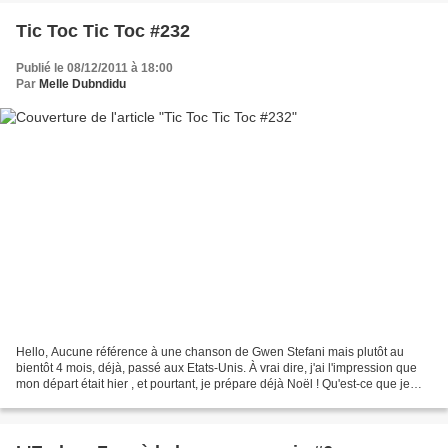
Tic Toc Tic Toc #232
Publié le 08/12/2011 à 18:00
Par
Melle Dubndidu
Hello, Aucune référence à une chanson de Gwen Stefani mais plutôt au
bientôt 4 mois, déjà, passé aux Etats-Unis. À vrai dire, j'ai l'impression que
mon départ était hier , et pourtant, je prépare déjà Noël ! Qu'est-ce que je
peux vous dire à part que...