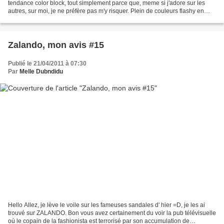
tendance color block, tout simplement parce que, meme si j'adore sur les
autres, sur moi, je ne préfère pas m'y risquer. Plein de couleurs flashy en
block (c'est le cas de le dire)...
Zalando, mon avis #15
Publié le 21/04/2011 à 07:30
Par
Melle Dubndidu
Hello Allez, je lève le voile sur les fameuses sandales d' hier =D, je les ai
trouvé sur ZALANDO. Bon vous avez certainement du voir la pub télévisuelle
où le copain de la fashionista est terrorisé par son accumulation de