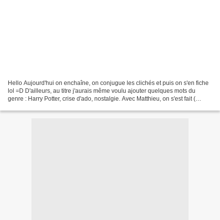
Hello Aujourd'hui on enchaîne, on conjugue les clichés et puis on s'en fiche
lol =D D'ailleurs, au titre j'aurais même voulu ajouter quelques mots du
genre : Harry Potter, crise d'ado, nostalgie. Avec Matthieu, on s'est fait (
encore ) une belle soirée...