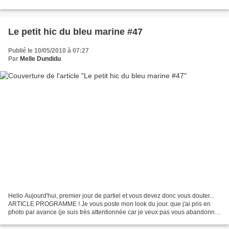
chaussures, bah mon Matthieu...
Le petit hic du bleu marine #47
Publié le 10/05/2010 à 07:27
Par
Melle Dundidu
Hello Aujourd'hui, premier jour de partiel et vous devez donc vous douter...
ARTICLE PROGRAMME ! Je vous poste mon look du jour. que j'ai pris en
photo par avance (je suis très attentionnée car je veux pas vous abandonner
;( Mais...celui-ci n'est pas...