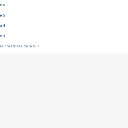
e 6
e 5
e 4
e 3
s créatrices de la VF !
e 2
e 1
e Mektoub My Love arrive enfin ! Rencontre avec Shaïn Boumedine et Sal
i : après Toni en famille
elle réalise le bouleversant Dites lui que je l'aime
ais ! Rencontre autour de Vie privée de Rebecca Zlotowski
 de Marguerite, Grave... Rencontre avec Ella Rumpf