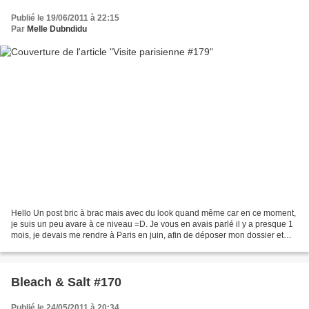
Publié le 19/06/2011 à 22:15
Par
Melle Dubndidu
Hello Un post bric à brac mais avec du look quand même car en ce moment,
je suis un peu avare à ce niveau =D. Je vous en avais parlé il y a presque 1
mois, je devais me rendre à Paris en juin, afin de déposer mon dossier et
obtenir, je l'espère, mon VISA....
Bleach & Salt #170
Publié le 24/05/2011 à 20:34