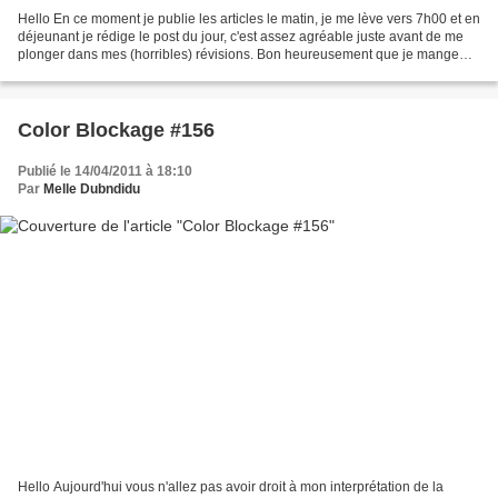
Hello En ce moment je publie les articles le matin, je me lève vers 7h00 et en
déjeunant je rédige le post du jour, c'est assez agréable juste avant de me
plonger dans mes (horribles) révisions. Bon heureusement que je mange
des céréales et pas un bon...
Color Blockage #156
Publié le 14/04/2011 à 18:10
Par
Melle Dubndidu
Hello Aujourd'hui vous n'allez pas avoir droit à mon interprétation de la